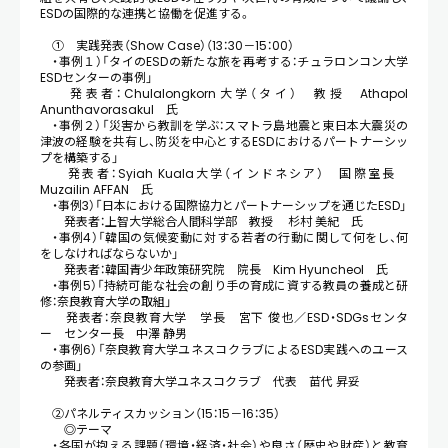
ESDの国際的な連携と協働を促進する。
① 実践発表（Show Case）（13：30－15：00）
・事例１）「タイのESDの新たな旅を再考する：チュラロンコン大学
ESDセンターの事例」
発表者：Chulalongkorn大学（タイ） 教授 Athapol
Anunthavorasakul 氏
・事例２）「災害から教訓を学ぶ：スマトラ島地震と東日本大震災の
津波の経験を共有し、防災を中心とするESDにおけるパートナーシッ
プを構築する」
発表者：Syiah Kuala大学（インドネシア） 国際室長
Muzailin AFFAN 氏
・事例3）「日本における国際協力とパートナーシップを通じたESD」
発表者：上智大学総合人間科学部 教授 杉村 美紀 氏
・事例4）「韓国の気候変動に対する若者の行動に関して何をし、何
をしなければならないか」
発表者：韓国青少年政策研究院 院長 Kim Hyuncheol 氏
・事例5）「持続可能な社会の創り手の育成に資する教員の養成と研
修：奈良教育大学の取組」
発表者：奈良教育大学 学長 宮下 俊也／ESD・SDGsセンタ
ー センター長 中澤 静男
・事例6）「奈良教育大学ユネスコクラブによるESD実践へのユース
の参画」
発表者：奈良教育大学ユネスコクラブ 代表 苗代 昇妥
②パネルティスカッション（15：15－16：35）
◎テーマ
・各国が抱える課題（環境・経済・社会）や良さ（歴史や財産）と教育