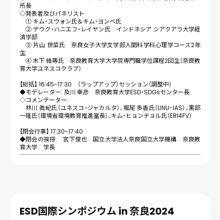
所長
◇発表者及びパネリスト
① キム・スウォン氏＆キム・ヨンベ氏
② テウク・ハニエフ・レイヤン氏 インドネシア シアクアラ大学経
済学部
③ 片山 世菜氏 奈良女子大学文学部人間科学科心理学コース2年
生
④ 木下 結等氏 奈良教育大学大学院専門職学位課程2回生（奈良教
育大学ユネスコクラブ）
【総括】 16:45-17:30 （ラップアップ）セッション（調整中）
◆モデレーター: 及川 幸彦 奈良教育大学ESD・SDGsセンター長
◇コメンテーター:
林川 眞紀氏（ユネスコ・ジャカルタ）、堀尾 多香氏（UNU-IAS）、黒部
一隆氏（環境省環境教育推進室長）、キム・ヒョンチョル氏（ERI4FV）
【閉会行事】 17:30-17:40
◆閉会の挨拶: 宮下俊也 国立大学法人奈良国立大学機構 奈良教
育大学 学長
ESD国際シンポジウム in 奈良2024