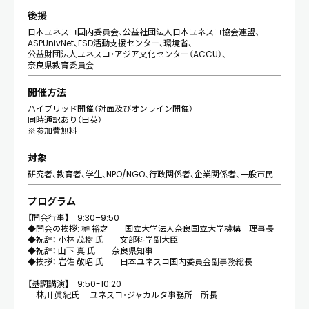
後援
日本ユネスコ国内委員会、公益社団法人日本ユネスコ協会連盟、
ASPUnivNet、ESD活動支援センター、環境省、
公益財団法人ユネスコ・アジア文化センター（ACCU）、
奈良県教育委員会
開催方法
ハイブリッド開催（対面及びオンライン開催）
同時通訳あり（日英）
※参加費無料
対象
研究者、教育者、学生、NPO/NGO、行政関係者、企業関係者、一般市民
プログラム
【開会行事】 9:30–9:50
◆開会の挨拶: 榊 裕之 国立大学法人奈良国立大学機構 理事長
◆祝辞： 小林 茂樹 氏 文部科学副大臣
◆祝辞： 山下 真 氏 奈良県知事
◆挨拶： 岩佐 敬昭 氏 日本ユネスコ国内委員会副事務総長
【基調講演】 9:50-10:20
林川 眞紀氏 ユネスコ・ジャカルタ事務所 所長