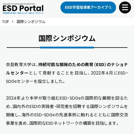
ESD学習指導案アーカイブ
toggle 
TOP
>
国際シンポジウム
国際シンポジウム
奈良教育大学は、
持続可能な開発のための教育（ESD）のナショナ
ルセンター
として貢献することを目指し、2022年4月にESD・
SDGsセンターを設立しました。
2024年より本学が取り組むESD・SDGsの国際的な展開を図るた
め、国内外のESDの実践者・研究者を招聘する国際シンポジウムを
開催し、海外のESD・SDGsの先進事例に触れるとともに国際交流
事業を進め、国際的なESDネットワークの構築を目指します。