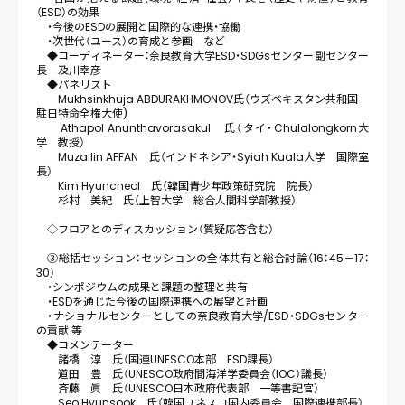
（ESD）の効果
・今後のESDの展開と国際的な連携・協働
・次世代（ユース）の育成と参画 など
◆コーディネーター：奈良教育大学ESD・SDGsセンター副センター
長 及川幸彦
◆パネリスト
Mukhsinkhuja ABDURAKHMONOV氏（ウズベキスタン共和国
駐日特命全権大使)
Athapol Anunthavorasakul 氏（タイ・Chulalongkorn大
学 教授）
Muzailin AFFAN 氏（インドネシア・Syiah Kuala大学 国際室
長）
Kim Hyuncheol 氏（韓国青少年政策研究院 院長）
杉村 美紀 氏（上智大学 総合人間科学部教授）
◇フロアとのディスカッション（質疑応答含む）
③総括セッション：セッションの全体共有と総合討論（16：45－17：
30）
・シンポジウムの成果と課題の整理と共有
・ESDを通じた今後の国際連携への展望と計画
・ナショナルセンターとしての奈良教育大学/ESD・SDGsセンター
の貢献 等
◆コメンテーター
諸橋 淳 氏（国連UNESCO本部 ESD課長）
道田 豊 氏（UNESCO政府間海洋学委員会（IOC）議長）
斉藤 眞 氏（UNESCO日本政府代表部 一等書記官）
Seo Hyunsook 氏（韓国ユネスコ国内委員会 国際連携部長）