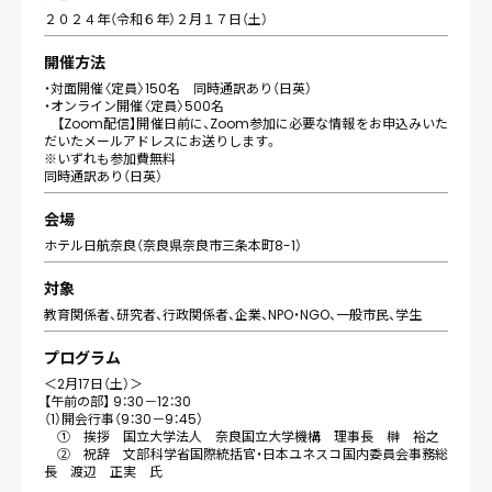
２０２４年（令和６年）２月１７日（土）
開催方法
・対面開催〈定員〉150名 同時通訳あり（日英）
・オンライン開催〈定員〉500名
【Zoom配信】開催日前に、Zoom参加に必要な情報をお申込みいた
だいたメールアドレスにお送りします。
※いずれも参加費無料
同時通訳あり（日英）
会場
ホテル日航奈良（奈良県奈良市三条本町8-1）
対象
教育関係者、研究者、行政関係者、企業、NPO・NGO、一般市民、学生
プログラム
＜2月17日（土）＞
【午前の部】 9：30－12：30
（1）開会行事（9：30－9：45）
① 挨拶 国立大学法人 奈良国立大学機構 理事長 榊 裕之
② 祝辞 文部科学省国際統括官・日本ユネスコ国内委員会事務総
長 渡辺 正実 氏