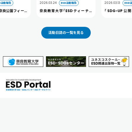
2026.03.24
2026.03.13
D活動報告
ESD活動報告
ESD
奈良公園フィール
奈良教育大学「ESDティーチャ
「SDG-UP
開催しました。
ー」及び 「へき地教育ティーチャ
2026」に本学
ー」認定証授与式を開催しました
た（3/13）
活動日誌の一覧を見る
奈良教育大学 ESD・SDGsセンター
（教育研究支援課）
0742-27-9367
k-soumu@nara-edu.ac.jp
（お問い合わせ対応時間：平日9:00～12:00 及び 13:00～17:00）
プライバシーポリシー