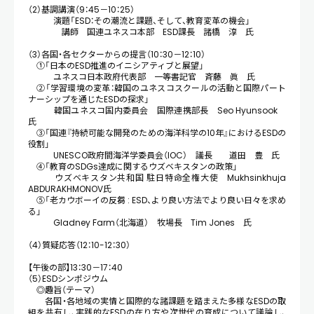
（2）基調講演（9：45－10：25）
演題「ESD：その潮流と課題、そして、教育変革の機会」
講師 国連ユネスコ本部 ESD課長 諸橋 淳 氏
（3）各国・各セクターからの提言（10：30－12：10）
①「日本のESD推進のイニシアティブと展望」
ユネスコ日本政府代表部 一等書記官 斉藤 眞 氏
②「学習環境の変革：韓国のユネスコスクールの活動と国際パート
ナーシップを通じたESDの探求」
韓国ユネスコ国内委員会 国際連携部長 Seo Hyunsook
氏
③「国連『持続可能な開発のための海洋科学の10年』におけるESDの
役割」
UNESCO政府間海洋学委員会（IOC） 議長 道田 豊 氏
④「教育のSDGs達成に関するウズベキスタンの政策」
ウズベキスタン共和国 駐日特命全権大使 Mukhsinkhuja
ABDURAKHMONOV氏
⑤「老カウボーイの反芻 : ESD、より良い方法でより良い日々を求め
る」
Gladney Farm（北海道） 牧場長 Tim Jones 氏
（4）質疑応答（12：10-12：30）
【午後の部】13：30－17：40
（5）ESDシンポジウム
◎趣旨（テーマ）
各国・各地域の実情と国際的な諸課題を踏まえた多様なESDの取
組を共有し、実践的なESDの在り方や次世代の育成について議論し、