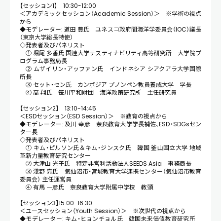
【セッション1】 10:30-12:00
＜アカデミックセッション（Academic Session）＞ ※学術の視点
から
◆モデレーター: 道田 豊氏 ユネスコ政府間海洋学委員会（IOC）議長
（東京大学総長特使）
◇発表者及びパネリスト
① 堀尾 多香氏 国連大学サスティナビリティ高等研究所 大学院プ
ログラム事務局長
② ムザイリン・アッファン氏 インドネシア シアクアラ大学国際
所長
③ セット・セン氏 カンボジア プノンペン教員養成大学 学長
④ 高 翔氏 笹川平和財団 海洋政策研究所 主任研究員
【セッション2】 13:10-14:45
＜ESDセッション（ESD Session）＞ ※教育の視点から
◆モデレーター: 及川 幸彦 奈良教育大学学長補佐、ESD・SDGsセン
ター長
◇発表者及びパネリスト
① キム・ピルソン氏＆キム・ジンスク氏 韓国 釜山国立大学 地域
革新力量教育研究センター
② 大津山 光子氏 特定非営利活動法人SEEDS Asia 事務局長
③ 淺野 亮氏 気仙沼市・宮城教育大学連携センター（気仙沼市教育
委員会） 主任運営員
④ 有馬 一彦氏 奈良教育大学附属中学校 教頭
【セッション3】15:00-16:30
＜ユースセッション（Youth Session）＞ ※次世代の視点から
◆モデレーター: キム・ヒョンチョル氏 韓国未来価値教育研究所