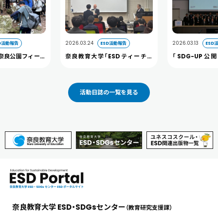
2026.03.24
2026.03.13
D活動報告
ESD活動報告
ESD
奈良公園フィール
奈良教育大学「ESDティーチャ
「SDG-UP
開催しました。
ー」及び 「へき地教育ティーチャ
2026」に本学
ー」認定証授与式を開催しました
た（3/13）
活動日誌の一覧を見る
奈良教育大学 ESD・SDGsセンター
（教育研究支援課）