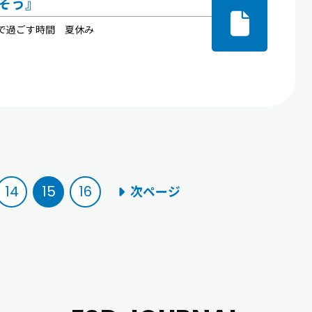
そう』
齢で過ごす時間 夏休み
14
15
16
次ページ