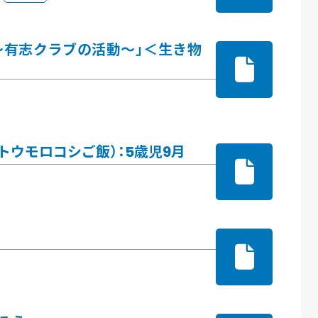
～有志クラブの活動～」＜生き物
ウモロコシご飯）：5歳児9月