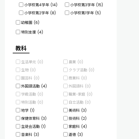
小学校第4学年
(14)
小学校第3学年
(15)
小学校第2学年
(8)
小学校第1学年
(5)
幼稚園
(6)
特別支援
(4)
教科
生活単元
(0)
農業
(0)
生物
(0)
クラブ活動
(0)
園芸科
(0)
商業科
(0)
外国語活動
(4)
外国語科
(0)
学級活動
(0)
職業・家庭
(0)
特別活動
(0)
自立活動
(0)
地学
(1)
美術科
(3)
保健体育科
(3)
技術科
(2)
生徒会活動
(1)
家庭科
(4)
音楽科
(3)
道徳
(3)