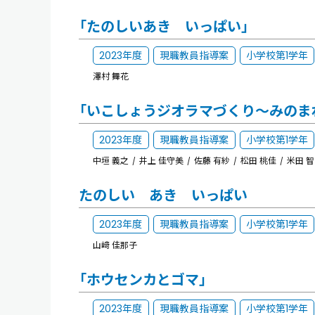
「たのしいあき いっぱい」
2023年度
現職教員指導案
小学校第1学年
澤村 舞花
「いこしょうジオラマづくり～みのま
2023年度
現職教員指導案
小学校第1学年
中垣 義之
井上 佳守美
佐藤 有紗
松田 桃佳
米田 
たのしい あき いっぱい
2023年度
現職教員指導案
小学校第1学年
山﨑 佳那子
「ホウセンカとゴマ」
2023年度
現職教員指導案
小学校第1学年