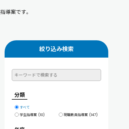
習指導案です。
絞り込み検索
分類
すべて
学生指導案
(10)
現職教員指導案
(147)