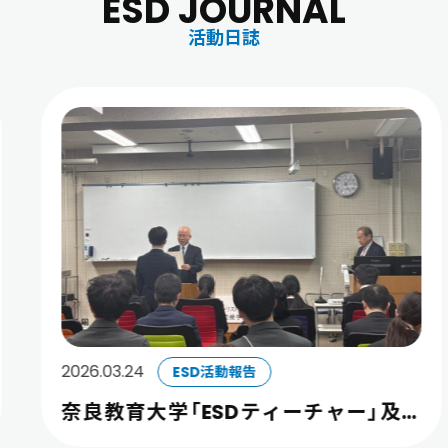
ESD JOURNAL
活動日誌
2026.03.24
ESD活動報告
奈良教育大学「ESDティーチャー」及び
「へき地教育ティーチャー」認定証授与