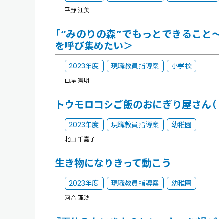
平野 江美
「“みのりの森”でもっとできること
を呼び集めたい＞
2023年度
現職教員指導案
小学校
山岸 憲明
トウモロコシご飯のおにぎり屋さん（ト
2023年度
現職教員指導案
幼稚園
北山 千嘉子
生き物になりきって動こう
2023年度
現職教員指導案
幼稚園
河合 理沙