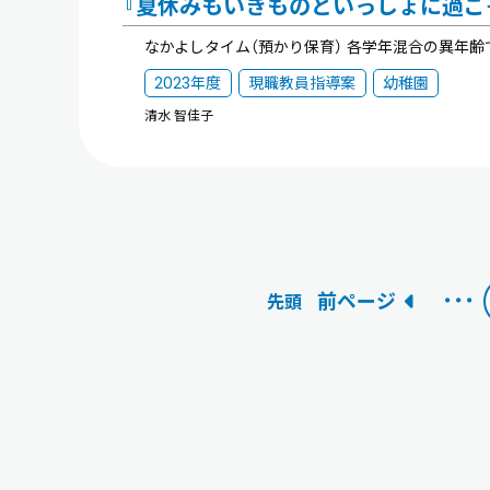
『夏休みもいきものといっしょに過ご
なかよしタイム（預かり保育） 各学年混合の異年
2023年度
現職教員指導案
幼稚園
清水 智佳子
・・・
前ページ
先頭