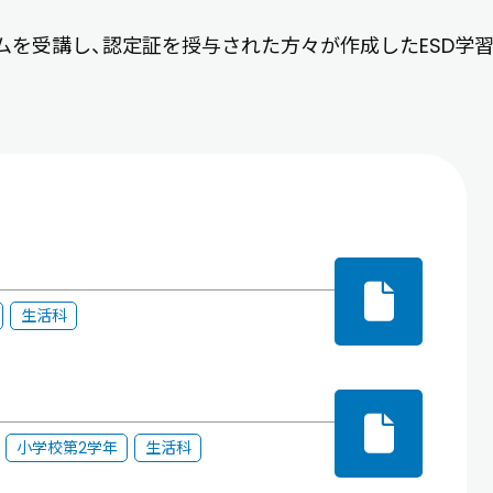
ラムを受講し、認定証を授与された方々が作成したESD学
生活科
小学校第2学年
生活科