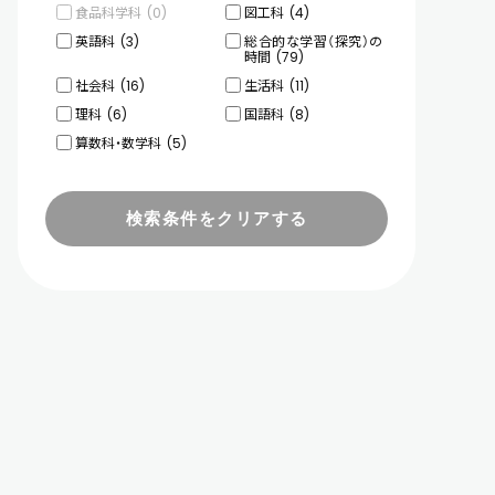
食品科学科
(0)
図工科
(4)
英語科
(3)
総合的な学習（探究）の
時間
(79)
社会科
(16)
生活科
(11)
理科
(6)
国語科
(8)
算数科・数学科
(5)