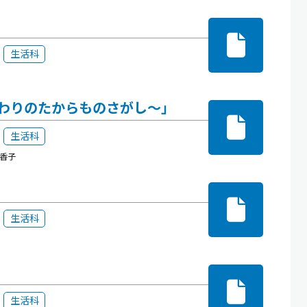
生活科
わりのたからものさがし～」
生活科
智香子
生活科
生活科