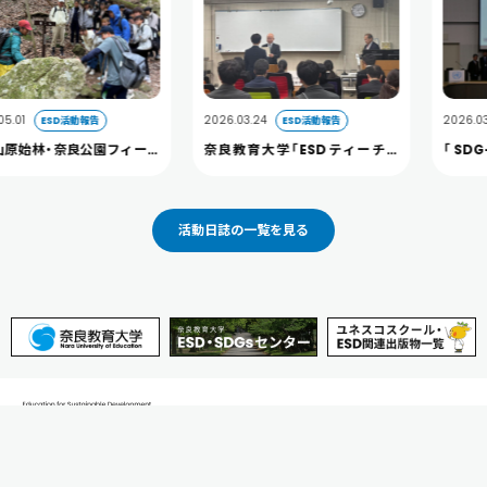
2026.03.24
2026.03.13
SD活動報告
ESD活動報告
ESD
奈良公園フィール
奈良教育大学「ESDティーチャ
「SDG-UP
開催しました。
ー」及び 「へき地教育ティーチャ
2026」に本学
ー」認定証授与式を開催しました
た（3/13）
活動日誌の一覧を見る
奈良教育大学 ESD・SDGsセンター