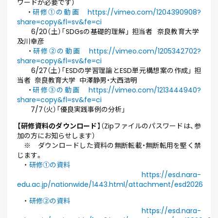
ワードが必要です）
・
研修①の動画 https://vimeo.com/1204390908?
share=copy&fl=sv&fe=ci
6/20（土）「SDGsの基礎的理解」 担当者 奈良教育大学
及川幸彦
・
研修②の動画 https://vimeo.com/1205342702?
share=copy&fl=sv&fe=ci
6/27（土）「ESDの学習理論とESD単元構想案の作成」 担
当者 奈良教育大学 中澤静男・大西浩明
・
研修③の動画 https://vimeo.com/1213444940?
share=copy&fl=sv&fe=ci
7/7（火）「優良実践事例の分析」
【研修資料のダウンロード
】（Zipファイルのパスワードは、参
加の方にお知らせします）
※ ダウンロードした資料の無断転載・無断転用を堅く禁
じます。
・
研修①の資料
https://esd.nara-
edu.ac.jp/nationwide/1443.html/attachment/esd2026
・
研修②の資料
https://esd.nara-