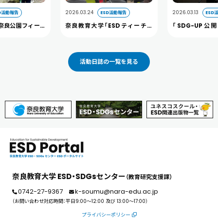
2026.03.24
2026.03.13
D活動報告
ESD活動報告
ESD
奈良公園フィール
奈良教育大学「ESDティーチャ
「SDG-UP
開催しました。
ー」及び 「へき地教育ティーチャ
2026」に本学
ー」認定証授与式を開催しました
た（3/13）
活動日誌の一覧を見る
奈良教育大学 ESD・SDGsセンター
（教育研究支援課）
0742-27-9367
k-soumu@nara-edu.ac.jp
（お問い合わせ対応時間：平日9:00～12:00 及び 13:00～17:00）
プライバシーポリシー