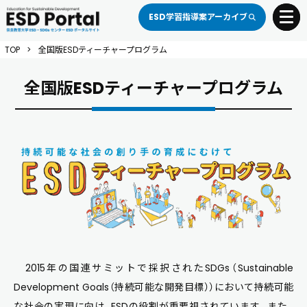
ESD学習指導案アーカイブ
toggle 
TOP
>
全国版ESDティーチャープログラム
全国版ESDティーチャープログラム
2015年の国連サミットで採択されたSDGs（Sustainable
Development Goals（持続可能な開発目標））において持続可能
な社会の実現に向け、ESDの役割が重要視されています。また、