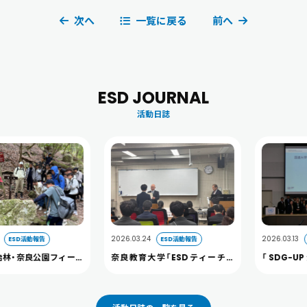
次へ
一覧に戻る
前へ
ESD JOURNAL
活動日誌
2026.03.24
2026.03.13
SD活動報告
ESD活動報告
ES
・奈良公園フィール
奈良教育大学「ESDティーチャ
「SDG-UP
開催しました。
ー」及び 「へき地教育ティーチャ
2026」に本
ー」認定証授与式を開催しました
た（3/13）