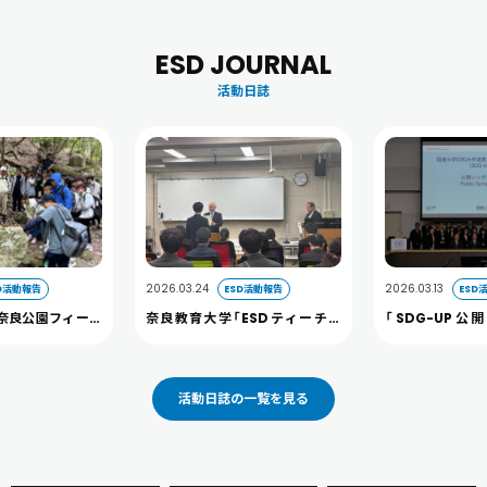
ESD JOURNAL
活動日誌
2026.03.24
2026.03.13
D活動報告
ESD活動報告
ESD
奈良公園フィール
奈良教育大学「ESDティーチャ
「SDG-UP
開催しました。
ー」及び 「へき地教育ティーチャ
2026」に本学
ー」認定証授与式を開催しました
た（3/13）
活動日誌の一覧を見る